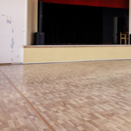
HEM
HYRESGÄST
TJÄNSTER OCH E
Albrektssale
Albrektssalen rymmer upp till 120
fester, möten och andra större e