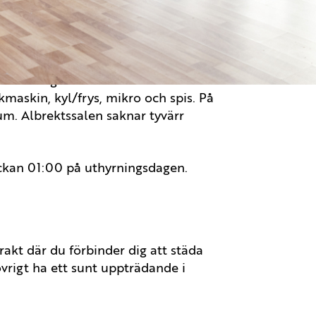
igheten att möblera med bord och
st och höga fönster finns även en
skmaskin, kyl/frys, mikro och spis. På
m. Albrektssalen saknar tyvärr
ckan 01:00 på uthyrningsdagen.
rakt där du förbinder dig att städa
vrigt ha ett sunt uppträdande i