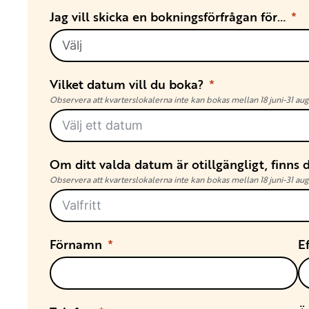
Jag vill skicka en bokningsförfrågan för…
Vilket datum vill du boka?
Observera att kvarterslokalerna inte kan bokas mellan 18 juni-31 aug
Om ditt valda datum är otillgängligt, finns
Observera att kvarterslokalerna inte kan bokas mellan 18 juni-31 augu
Förnamn
E