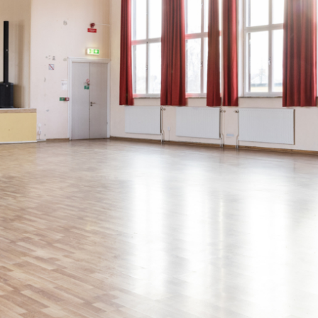
RBJUDANDEN
BOKA KVARTERSLOKAL
ALBRE
n
 gäster och är perfekt för
venemang. Denna lokal får