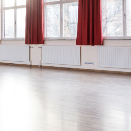
KTSSALEN
INFORMATION
Adress
Albrektsvägen 125 c
Får hyras av
Alla