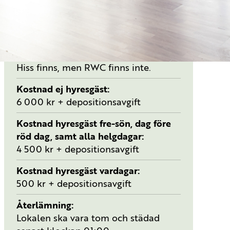
Max antal gäster
120
Utrustning
Bord, stolar, scen, kök (diskmaskin,
kyl/frys, mikro, spis), WC, kapprum.
Hiss finns, men RWC finns inte.
Kostnad ej hyresgäst
6 000 kr + depositionsavgift
Kostnad hyresgäst fre-sön, dag före
röd dag, samt alla helgdagar
4 500 kr + depositionsavgift
Kostnad hyresgäst vardagar
500 kr + depositionsavgift
Återlämning
Lokalen ska vara tom och städad