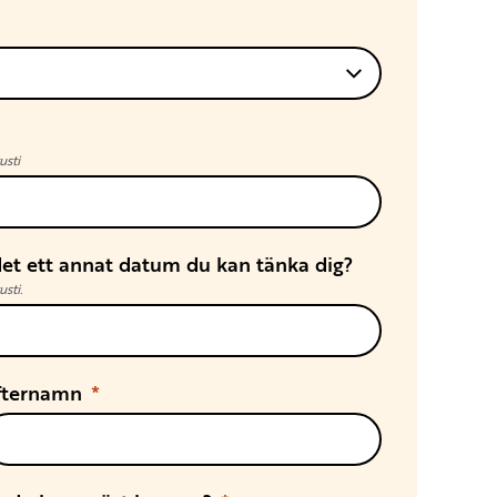
usti
 det ett annat datum du kan tänka dig?
sti.
fternamn