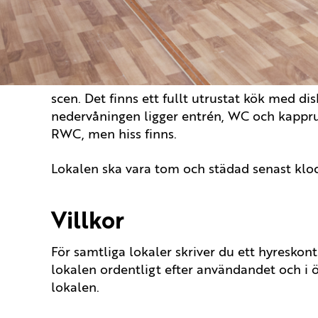
även du som icke-hyresgäst hyra.
Lokalen erbjuder ett stort allrum med möjl
stolar. Utöver sin unika interiör med takkon
scen. Det finns ett fullt utrustat kök med di
nedervåningen ligger entrén, WC och kappru
RWC, men hiss finns.
Lokalen ska vara tom och städad senast klo
Villkor
För samtliga lokaler skriver du ett hyreskont
lokalen ordentligt efter användandet och i ö
lokalen.