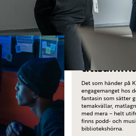
r en kreativ mötesplats för alla
för att träffa likasinnade, driva
.
Innehålle
tillsamm
Det som händer på K
engagemanget hos de 
fantasin som sätter 
temakvällar, matlagni
med mera – helt utif
finns podd- och musik
bibliotekshörna.