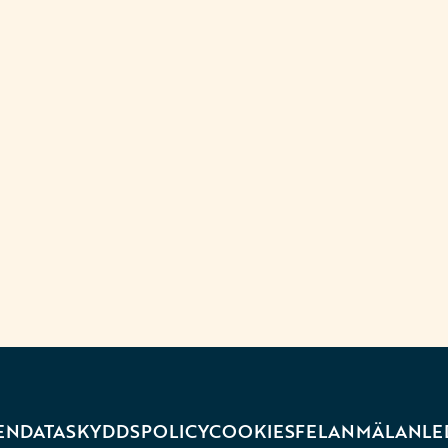
EN
DATASKYDDSPOLICY
COOKIES
FELANMÄLAN
LE