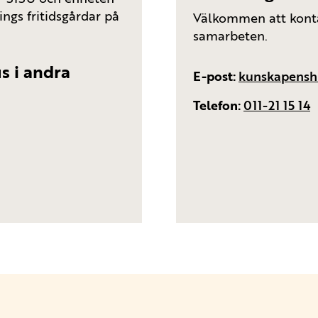
ings fritidsgårdar på
Välkommen att konta
samarbeten.
 i andra
E-post
kunskapensh
Telefon
011-21 15 14