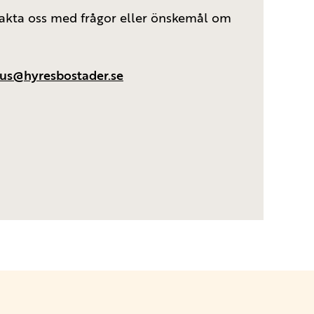
kta oss med frågor eller önskemål om
us@hyresbostader.se