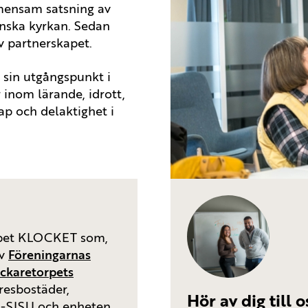
mensam satsning av
nska kyrkan. Sedan
v partnerskapet.
 sin utgångspunkt i
 inom lärande, idrott,
ap och delaktighet i
apet KLOCKET som,
av
Föreningarnas
ckaretorpets
resbostäder,
Hör av dig till o
F-SISU och enheten