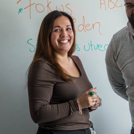
KUNSKAPENS HUS
ll
hus