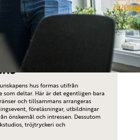
t skapas
ans
unskapens hus formas utifrån
som deltar. Här är det egentligen bara
gränser och tillsammans arrangeras
ngsevent, föreläsningar, utbildningar
rån önskemål och intressen. Dessutom
studios, tröjtryckeri och