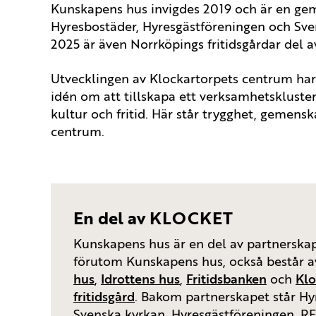
Kunskapens hus invigdes 2019 och är en ge
Hyresbostäder, Hyresgästföreningen och Sve
2025 är även Norrköpings fritidsgårdar del a
Utvecklingen av Klockartorpets centrum har
idén om att tillskapa ett verksamhetskluster
kultur och fritid. Här står trygghet, gemensk
centrum.
En del av KLOCKET
Kunskapens hus är en del av partnersk
förutom Kunskapens hus, också består 
hus
,
Idrottens hus
,
Fritidsbanken
och
Klo
fritidsgård
. Bakom partnerskapet står Hy
Svenska kyrkan, Hyresgästföreningen, R