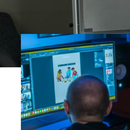
Kunskapens hus i Klockaretorpet ä
Norrköpingsbor. Hit kan du komma 
projekt eller arrangera aktiviteter