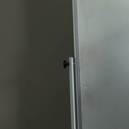
HEM
OM OSS
LIVET MELLAN HUSEN
Välkommen ti
Kunskapens 