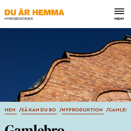
ÖPPNA
MENY
HEM
SÅ KAN DU BO
NYPRODUKTION
GAMLEB