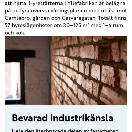
att njuta. Hyresrätterna i Yllefabriken är belägna
på de fyra översta våningsplanen med utsikt mot
Gamlebro, gården och Garvaregatan. Totalt finns
57 hyreslägenheter om 30–125 m
med 1–4 rum
2
och kök.
Bevarad industrikänsla
Hela den återbrukade delen av fastigheten