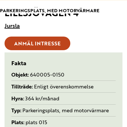
LILLSJÖVÄGEN 4
TYP:
PARKERINGSPLATS, MED MOTORVÄRMARE
Jursla
ANMÄL INTRESSE
Fakta
Objekt
640005-0150
Tillträde
Enligt överenskommelse
Hyra
364 kr/månad
Typ
Parkeringsplats, med motorvärmare
Plats
plats 015