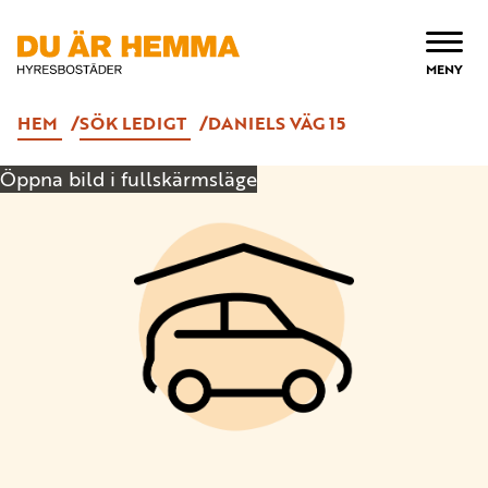
ÖPPNA
MENY
HEM
SÖK LEDIGT
DANIELS VÄG 15
Öppna bild i fullskärmsläge