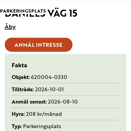
DANIELS VÄG 15
TYP:
PARKERINGSPLATS
Åby
ANMÄL INTRESSE
Fakta
Objekt
620004-0330
Tillträde
2026-10-01
Anmäl senast
2026-08-10
Hyra
208 kr/månad
Typ
Parkeringsplats