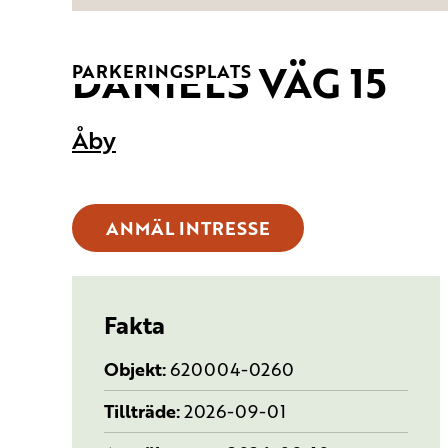
DANIELS VÄG 15
TYP:
PARKERINGSPLATS
Åby
ANMÄL INTRESSE
Fakta
Objekt
620004-0260
Tillträde
2026-09-01