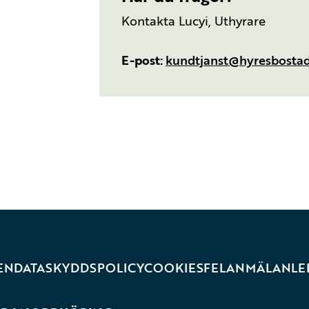
Kontakta Lucyi, Uthyrare
E-post
kundtjanst@hyresbostad
EN
DATASKYDDSPOLICY
COOKIES
FELANMÄLAN
LE