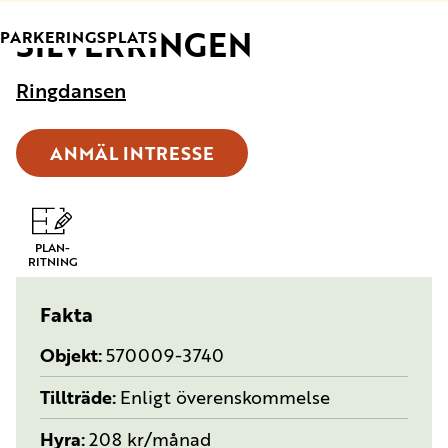
SILVERRINGEN
TYP:
PARKERINGSPLATS
Ringdansen
ANMÄL INTRESSE
PLAN-
RITNING
Fakta
Objekt
570009-3740
Tillträde
Enligt överenskommelse
Hyra
208 kr/månad