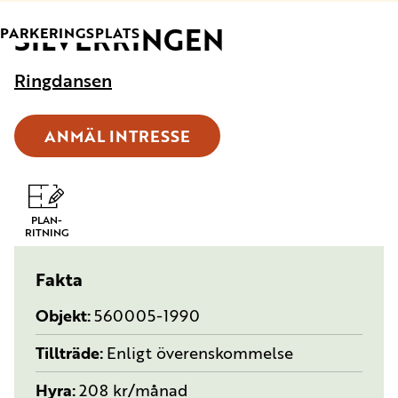
SILVERRINGEN
TYP:
PARKERINGSPLATS
Ringdansen
ANMÄL INTRESSE
PLAN-
RITNING
Fakta
Objekt
560005-1990
Tillträde
Enligt överenskommelse
Hyra
208 kr/månad