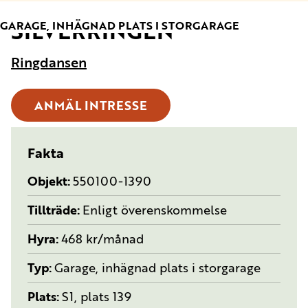
SILVERRINGEN
TYP:
GARAGE, INHÄGNAD PLATS I STORGARAGE
Ringdansen
ANMÄL INTRESSE
Fakta
Objekt
550100-1390
Tillträde
Enligt överenskommelse
Hyra
468 kr/månad
Typ
Garage, inhägnad plats i storgarage
Plats
S1, plats 139