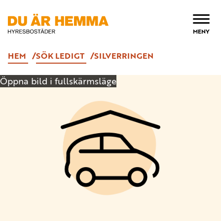
ÖPPNA
MENY
HEM
SÖK LEDIGT
SILVERRINGEN
Öppna bild i fullskärmsläge