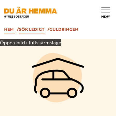
ÖPPNA
MENY
HEM
SÖK LEDIGT
GULDRINGEN
Öppna bild i fullskärmsläge