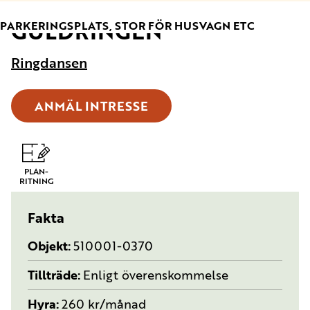
GULDRINGEN
TYP:
PARKERINGSPLATS, STOR FÖR HUSVAGN ETC
Ringdansen
ANMÄL INTRESSE
PLAN-
RITNING
Fakta
Objekt
510001-0370
Tillträde
Enligt överenskommelse
Hyra
260 kr/månad