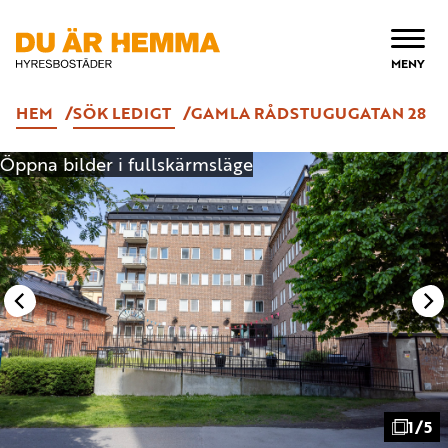
ÖPPNA
MENY
HEM
SÖK LEDIGT
GAMLA RÅDSTUGUGATAN 28
Öppna bilder i fullskärmsläge
1/5