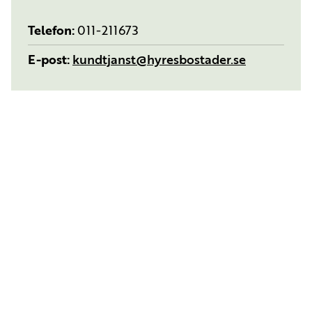
Telefon
011-211673
E-post
kundtjanst@hyresbostader.se
Karta