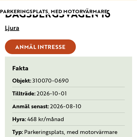
DAGSBERGSVÄGEN 16
TYP:
PARKERINGSPLATS, MED MOTORVÄRMARE
Ljura
ANMÄL INTRESSE
Fakta
Objekt
310070-0690
Tillträde
2026-10-01
Anmäl senast
2026-08-10
Hyra
468 kr/månad
Typ
Parkeringsplats, med motorvärmare