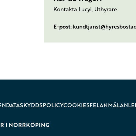
Kontakta Lucyi, Uthyrare
E-post
kundtjanst@hyresbostad
EN
DATASKYDDSPOLICY
COOKIES
FELANMÄLAN
LE
R I NORRKÖPING