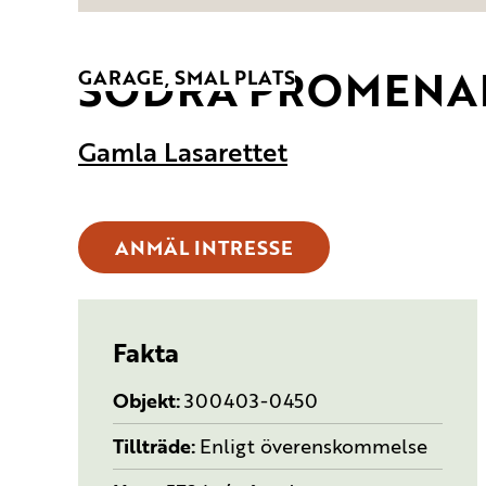
SÖDRA PROMENA
TYP:
GARAGE, SMAL PLATS
Gamla Lasarettet
ANMÄL INTRESSE
Fakta
Objekt
300403-0450
Tillträde
Enligt överenskommelse