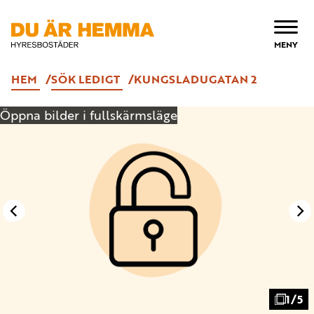
ÖPPNA
MENY
HEM
SÖK LEDIGT
KUNGSLADUGATAN 2
Öppna bilder i fullskärmsläge
1/5