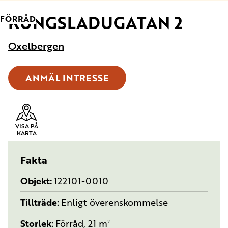
KUNGSLADUGATAN 2
TYP:
FÖRRÅD
Oxelbergen
ANMÄL INTRESSE
VISA PÅ
KARTA
Fakta
Objekt
122101-0010
Tillträde
Enligt överenskommelse
Storlek
Förråd, 21 m
2