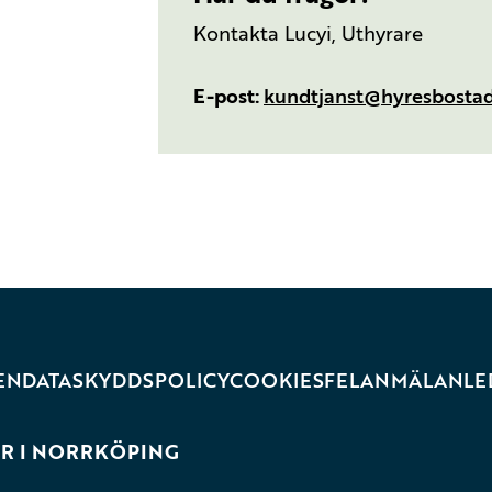
Kontakta Lucyi, Uthyrare
E-post
kundtjanst@hyresbostad
EN
DATASKYDDSPOLICY
COOKIES
FELANMÄLAN
LE
R I NORRKÖPING