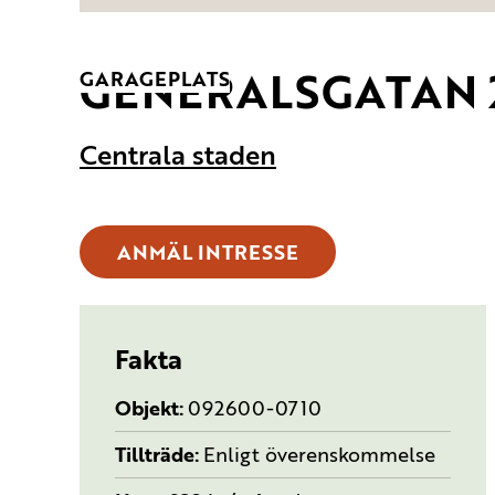
GENERALSGATAN 
TYP:
GARAGEPLATS
Centrala staden
ANMÄL INTRESSE
Fakta
Objekt
092600-0710
Tillträde
Enligt överenskommelse