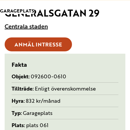
GENERALSGATAN 29
TYP:
GARAGEPLATS
Centrala staden
ANMÄL INTRESSE
Fakta
Objekt
092600-0610
Tillträde
Enligt överenskommelse
Hyra
832 kr/månad
Typ
Garageplats
Plats
plats 061