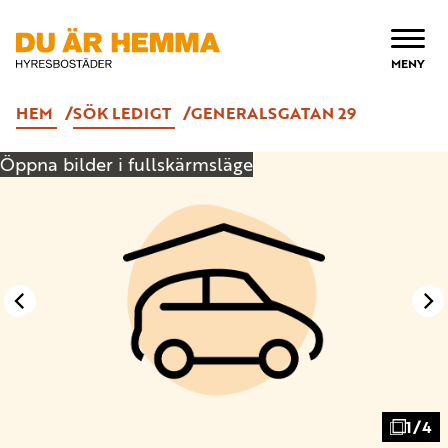
ÖPPNA
MENY
HEM
SÖK LEDIGT
GENERALSGATAN 29
Öppna bilder i fullskärmsläge
1/4