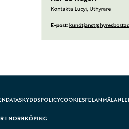
Kontakta Lucyi, Uthyrare
E-post
kundtjanst@hyresbostad
EN
DATASKYDDSPOLICY
COOKIES
FELANMÄLAN
LE
R I NORRKÖPING