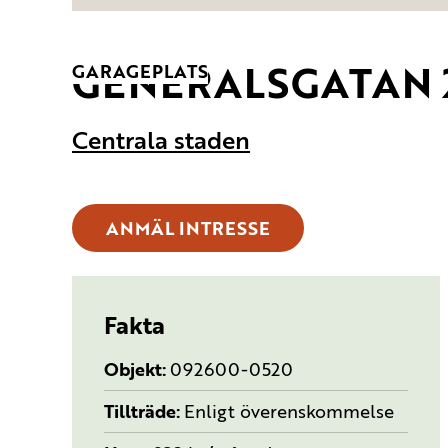
GENERALSGATAN 
TYP:
GARAGEPLATS
Centrala staden
ANMÄL INTRESSE
Fakta
Objekt
092600-0520
Tillträde
Enligt överenskommelse