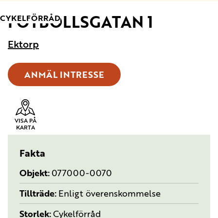
FOTBOLLSGATAN 1
TYP:
CYKELFÖRRÅD
Ektorp
ANMÄL INTRESSE
VISA PÅ
KARTA
Fakta
Objekt
077000-0070
Tillträde
Enligt överenskommelse
Storlek
Cykelförråd