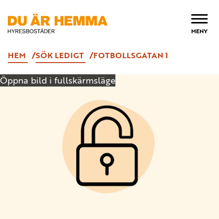
ÖPPNA
MENY
HEM
SÖK LEDIGT
FOTBOLLSGATAN 1
Öppna bild i fullskärmsläge