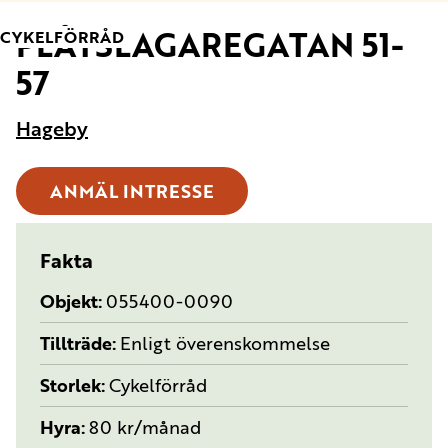
PLÅTSLAGAREGATAN 51-
TYP:
CYKELFÖRRÅD
57
Hageby
ANMÄL INTRESSE
Fakta
Objekt
055400-0090
Tillträde
Enligt överenskommelse
Storlek
Cykelförråd
Hyra
80 kr/månad