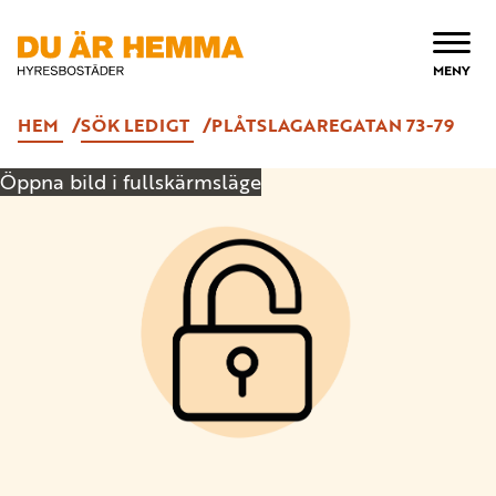
ÖPPNA
MENY
HEM
SÖK LEDIGT
PLÅTSLAGAREGATAN 73-79
Öppna bild i fullskärmsläge