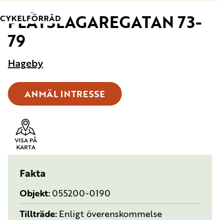
PLÅTSLAGAREGATAN 73-
TYP:
CYKELFÖRRÅD
79
Hageby
ANMÄL INTRESSE
VISA PÅ
KARTA
Fakta
Objekt
055200-0190
Tillträde
Enligt överenskommelse