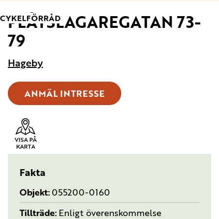
PLÅTSLAGAREGATAN 73-
TYP:
CYKELFÖRRÅD
79
Hageby
ANMÄL INTRESSE
VISA PÅ
KARTA
Fakta
Objekt
055200-0160
Tillträde
Enligt överenskommelse