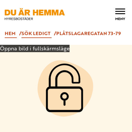
ÖPPNA
MENY
HEM
SÖK LEDIGT
PLÅTSLAGAREGATAN 73-79
Öppna bild i fullskärmsläge