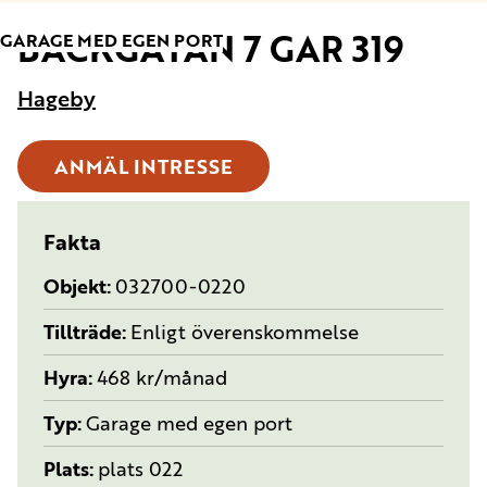
BÄCKGATAN 7 GAR 319
TYP:
GARAGE MED EGEN PORT
Hageby
ANMÄL INTRESSE
Fakta
Objekt
032700-0220
Tillträde
Enligt överenskommelse
Hyra
468 kr/månad
Typ
Garage med egen port
Plats
plats 022