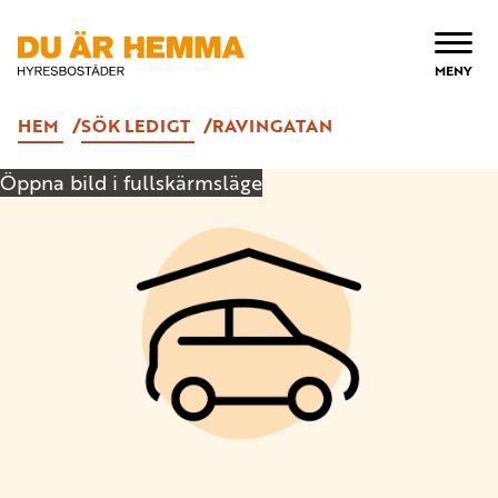
ÖPPNA
MENY
HEM
SÖK LEDIGT
RAVINGATAN
Öppna bild i fullskärmsläge