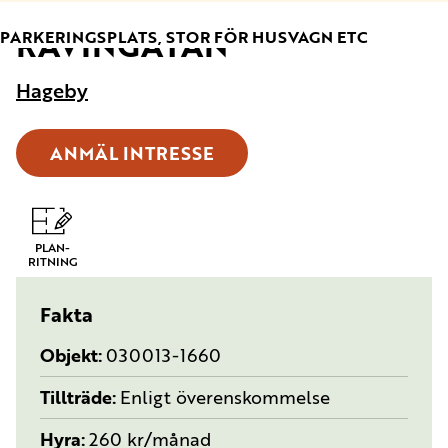
RAVINGATAN
TYP:
PARKERINGSPLATS, STOR FÖR HUSVAGN ETC
Hageby
ANMÄL INTRESSE
PLAN-
RITNING
Fakta
Objekt
030013-1660
Tillträde
Enligt överenskommelse
Hyra
260 kr/månad