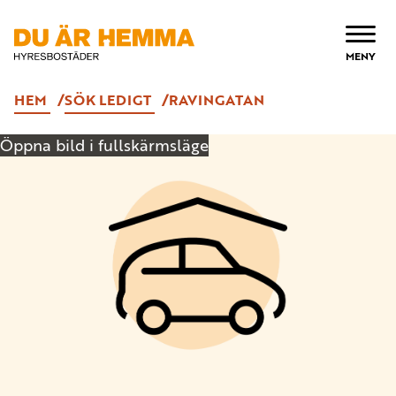
ÖPPNA
MENY
HEM
SÖK LEDIGT
RAVINGATAN
Öppna bild i fullskärmsläge