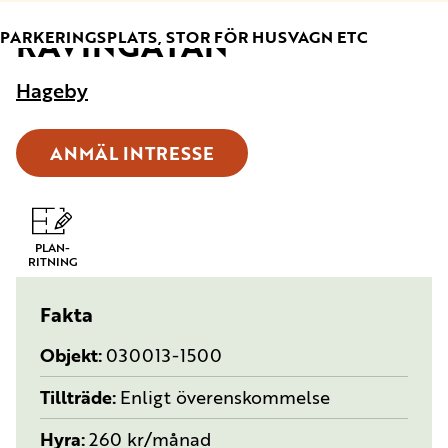
RAVINGATAN
TYP:
PARKERINGSPLATS, STOR FÖR HUSVAGN ETC
Hageby
ANMÄL INTRESSE
PLAN-
RITNING
Fakta
Objekt
030013-1500
Tillträde
Enligt överenskommelse
Hyra
260 kr/månad