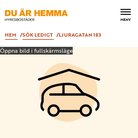
ÖPPNA
MENY
HEM
SÖK LEDIGT
LJURAGATAN 183
Öppna bild i fullskärmsläge