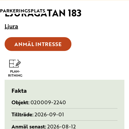
LJURAGATAN 183
TYP:
PARKERINGSPLATS
Ljura
ANMÄL INTRESSE
PLAN-
RITNING
Fakta
Objekt
020009-2240
Tillträde
2026-09-01
Anmäl senast
2026-08-12