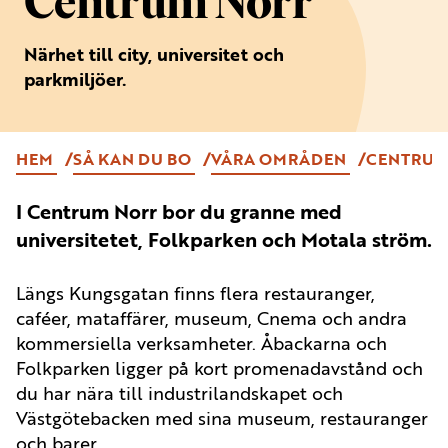
Centrum Norr
Närhet till city, universitet och
parkmiljöer.
HEM
SÅ KAN DU BO
VÅRA OMRÅDEN
CENTRUM
I Centrum Norr bor du granne med
universitetet, Folkparken och Motala ström.
Längs Kungsgatan finns flera restauranger,
caféer, mataffärer, museum, Cnema och andra
kommersiella verksamheter. Åbackarna och
Folkparken ligger på kort promenadavstånd och
du har nära till industrilandskapet och
Västgötebacken med sina museum, restauranger
och barer.