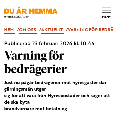
ÖPPNA
MENY
HEM
OM OSS
AKTUELLT
VARNING FÖR BEDRÄG
Publicerad
23 februari 2026
kl. 10:44
Varning för
bedrägerier
Just nu pågår bedrägerier mot hyresgäster där
gärningsmän utger
sig för att vara från Hyresbostäder och säger att
de ska byta
brandvarnare mot betalning.