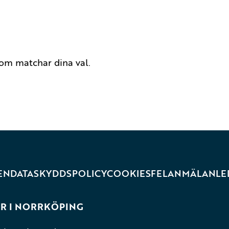
 som matchar dina val.
EN
DATASKYDDSPOLICY
COOKIES
FELANMÄLAN
LE
R I NORRKÖPING