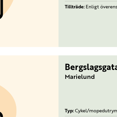
Tillträde
Enligt övere
Bergslagsgat
Marielund
Typ
Cykel/mopedutry