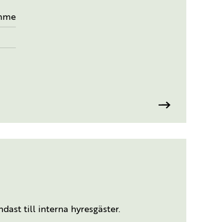
mme
ast till interna hyresgäster.