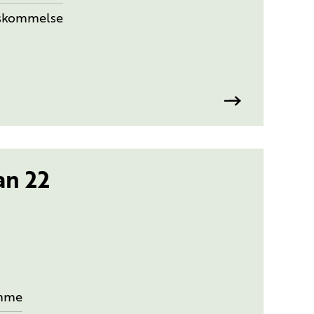
nskommelse
an 22
mme