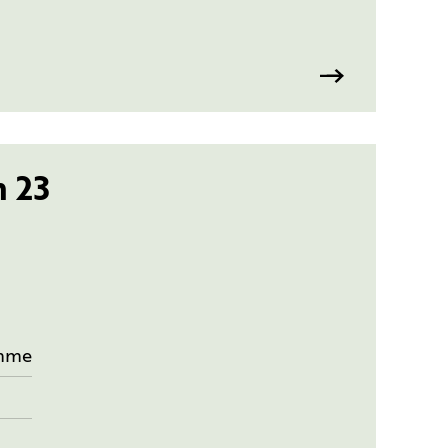
n 23
mme