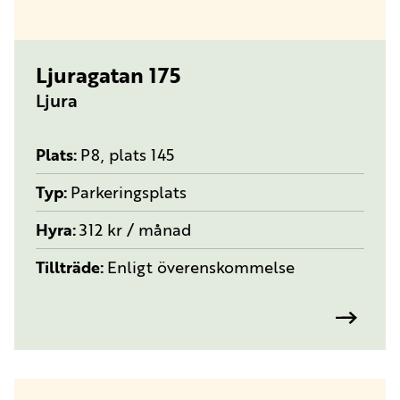
TYP:
PARKERINGSPLATS
Ljuragatan 175
Ljura
Plats
P8, plats 145
Typ
Parkeringsplats
Hyra
312 kr / månad
Tillträde
Enligt överenskommelse