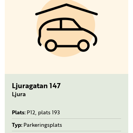
TYP:
PARKERINGSPLATS
Ljuragatan 147
Ljura
Plats
P12, plats 193
Typ
Parkeringsplats