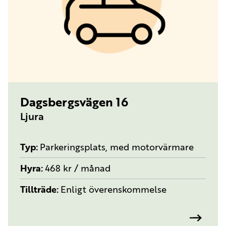
TYP:
PARKERINGSPLATS, MED MOTORVÄRMARE
Dagsbergsvägen 16
Ljura
Typ
Parkeringsplats, med motorvärmare
Hyra
468 kr / månad
Tillträde
Enligt överenskommelse