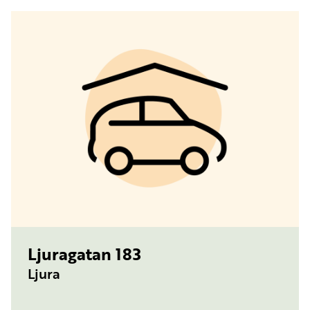
TYP:
PARKERINGSPLATS
Ljuragatan 183
Ljura