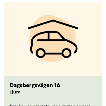
TYP:
PARKERINGSPLATS, MED MOTORVÄRMARE
Dagsbergsvägen 16
Ljura