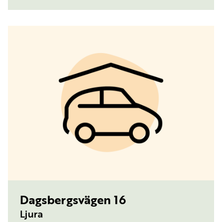
TYP:
PARKERINGSPLATS, MED MOTORVÄRMARE
Dagsbergsvägen 16
Ljura