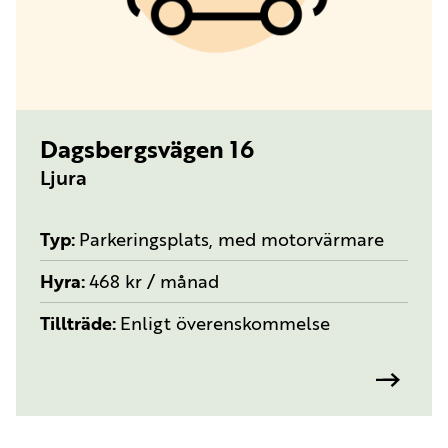
TYP:
PARKERINGSPLATS, MED MOTORVÄRMARE
Dagsbergsvägen 16
Ljura
Typ
Parkeringsplats, med motorvärmare
Hyra
468 kr / månad
Tillträde
Enligt överenskommelse