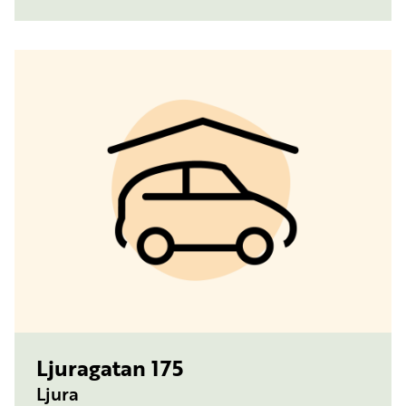
TYP:
PARKERINGSPLATS
Ljuragatan 175
Ljura