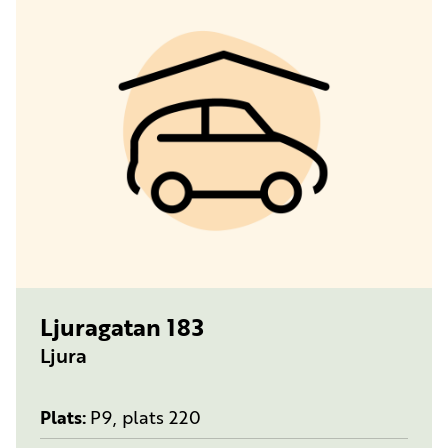
TYP:
PARKERINGSPLATS
Ljuragatan 183
Ljura
Plats
P9, plats 220