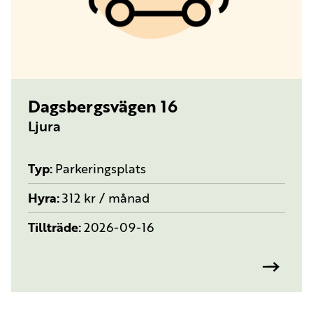
TYP:
PARKERINGSPLATS
Dagsbergsvägen 16
Ljura
Typ
Parkeringsplats
Hyra
312 kr / månad
Tillträde
2026-09-16