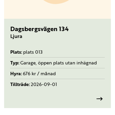
TYP:
GARAGE, ÖPPEN PLATS UTAN INHÄGNAD
Dagsbergsvägen 134
Ljura
Plats
plats 013
Typ
Garage, öppen plats utan inhägnad
Hyra
676 kr / månad
Tillträde
2026-09-01