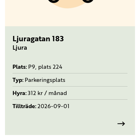
TYP:
PARKERINGSPLATS
Ljuragatan 183
Ljura
Plats
P9, plats 224
Typ
Parkeringsplats
Hyra
312 kr / månad
Tillträde
2026-09-01