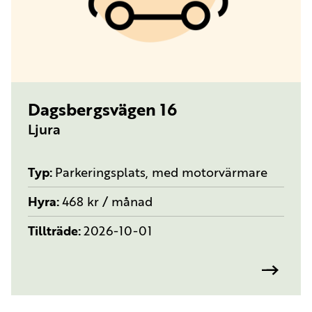
TYP:
PARKERINGSPLATS, MED MOTORVÄRMARE
Dagsbergsvägen 16
Ljura
Typ
Parkeringsplats, med motorvärmare
Hyra
468 kr / månad
Tillträde
2026-10-01