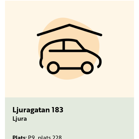
TYP:
PARKERINGSPLATS
Ljuragatan 183
Ljura
Plats
P9, plats 228