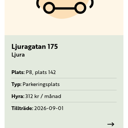
TYP:
PARKERINGSPLATS
Ljuragatan 175
Ljura
Plats
P8, plats 142
Typ
Parkeringsplats
Hyra
312 kr / månad
Tillträde
2026-09-01