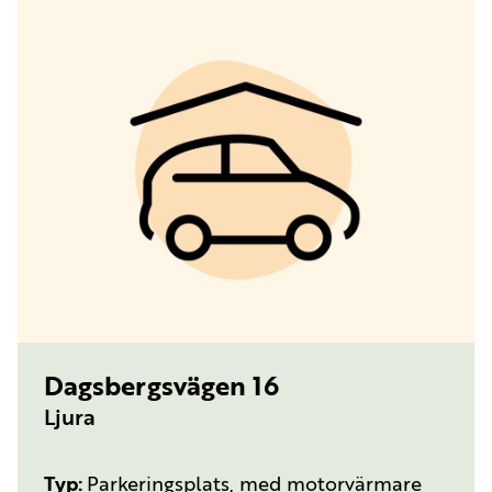
TYP:
PARKERINGSPLATS, MED MOTORVÄRMARE
Dagsbergsvägen 16
Ljura
Typ
Parkeringsplats, med motorvärmare